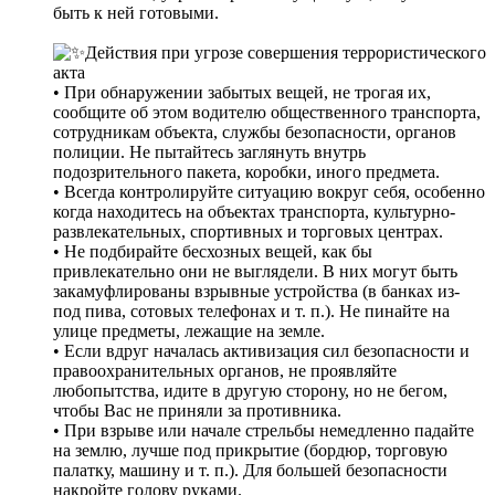
быть к ней готовыми.
Действия при угрозе совершения террористического
акта
• При обнаружении забытых вещей, не трогая их,
сообщите об этом водителю общественного транспорта,
сотрудникам объекта, службы безопасности, органов
полиции. Не пытайтесь заглянуть внутрь
подозрительного пакета, коробки, иного предмета.
• Всегда контролируйте ситуацию вокруг себя, особенно
когда находитесь на объектах транспорта, культурно-
развлекательных, спортивных и торговых центрах.
• Не подбирайте бесхозных вещей, как бы
привлекательно они не выглядели. В них могут быть
закамуфлированы взрывные устройства (в банках из-
под пива, сотовых телефонах и т. п.). Не пинайте на
улице предметы, лежащие на земле.
• Если вдруг началась активизация сил безопасности и
правоохранительных органов, не проявляйте
любопытства, идите в другую сторону, но не бегом,
чтобы Вас не приняли за противника.
• При взрыве или начале стрельбы немедленно падайте
на землю, лучше под прикрытие (бордюр, торговую
палатку, машину и т. п.). Для большей безопасности
накройте голову руками.