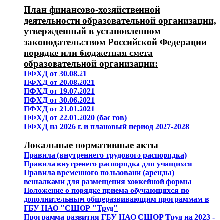
План финансово-хозяйственной
деятельности образовательной организации,
утвержденный в установленном
законодательством Российской Федерации
порядке или бюджетная смета
образовательной организации:
ПФХД от 30.08.21
ПФХД от 20.08.2021
ПФХД от 19.07.2021
ПФХД от 30.06.2021
ПФХД от 21.01.2021
ПФХД от 22.01.2020 (бас гов)
ПФХД на 2026 г. и плановый период 2027-2028
Локальные нормативные акты
Правила (внутреннего трудового распорядка)
Правила внутренего распорядка для учащихся
Правила временного пользовани (аренды)
вешалками для размещения хоккейной формы
Положение о порядке приема обучающихся по
дополнительным общеразвивающим программам в
ГБУ НАО "СШОР "Труд"
Программа развития ГБУ НАО СШОР Труд на 2023 -