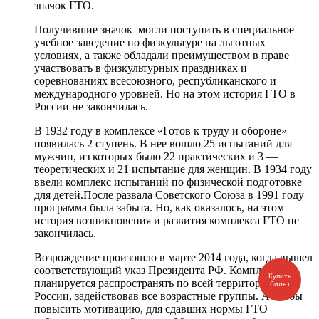
значок ГТО.
Получившие значок могли поступить в специальное
учебное заведение по физкультуре на льготных
условиях, а также обладали преимуществом в праве
участвовать в физкультурных праздниках и
соревнованиях всесоюзного, республиканского и
международного уровней. Но на этом история ГТО в
России не закончилась.
В 1932 году в комплексе «Готов к труду и обороне»
появилась 2 ступень. В нее вошло 25 испытаний для
мужчин, из которых было 22 практических и 3 —
теоретических и 21 испытание для женщин. В 1934 году
ввели комплекс испытаний по физической подготовке
для детей.После развала Советского Союза в 1991 году
программа была забыта. Но, как оказалось, на этом
история возникновения и развития комплекса ГТО не
закончилась.
Возрождение произошло в марте 2014 года, когда вышел
соответствующий указ Президента РФ. Комплекс
Купить
планируется распространять по всей территорий
билет
России, задействовав все возрастные группы. А чтобы
повысить мотивацию, для сдавших нормы ГТО