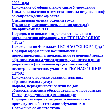
2028 годы
Положение об официальном сайте Учреждения
Пиказ о назначении ответственного за ведение и инф-
ое сопровождение оф.сайта
Специальная оценка условий труда
Правила временного пользования (аренды)
шкафчиками на ЛТБ
Порядок и основании перевода отчисления и
востановления обучающихся в ГБУ НАО "СШОР
"Труд"
Положения по Филиалам ГБУ НАО "СШОР "Труд"
Порядок оформления возникновения,
приостановления и прекращения отношений между
образовательным учреждением, учащихся и (или)
родителями (законными представителями)
несовершеннолетних учащихся ГБУ НАО "СШОР
"Труд"
Положение о порядке оказания платных
образовательных услуг
Формы, периодичность зантий по доп.
общеразвивающим образовательным программам
Паспорт доступности для инвалидов
Порядок текущего контроля успеваемости и
промежуточной аттестации обучающихся
Положение об оплате труда