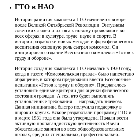
ГТО в НАО
История развития комплекса ГТО начинается вскоре
после Великой Октябрьской Революции. Энтузиазм
советских людей и их тяга к новому проявлялись во
всех сферах: в культуре, труде, науке и спорте. В
истории разработки новых методов и форм физического
воспитания основную роль сыграл комсомол. Он
инициировал создание Всесоюзного комплекса «Готов к
труду и обороне».
История создания комплекса ГТО началась в 1930 году,
когда в газете «Комсомольская правда» было напечатано
обращение, в котором предложили ввести Всесоюзные
испытания «Готов к труду и обороне». Предлагалось
установить единые критерии для оценки физического
состояния граждан. А тех, кто будет выполнять
установленные требования — награждать значком.
Данная инициатива быстро получила поддержку в
широких кругах. Вскоре разработали программу ГТО и
в марте 1931 года она была утверждена. Начали вести
активную пропагандистскую деятельность Ввели
обязательные занятия во всех общеобразовательных
школах, средних специальных, профессионально-