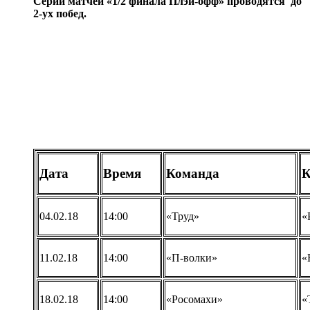
Серии матчей «1/2 финала Плэй-офф» проводятся до
2-ух побед.
Дата
Время
Команда
К
04.02.18
14:00
«Труд»
«
11.02.18
14:00
«П-волки»
«
18.02.18
14:00
«Росомахи»
«