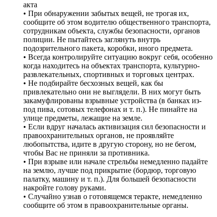
акта
• При обнаружении забытых вещей, не трогая их,
сообщите об этом водителю общественного транспорта,
сотрудникам объекта, службы безопасности, органов
полиции. Не пытайтесь заглянуть внутрь
подозрительного пакета, коробки, иного предмета.
• Всегда контролируйте ситуацию вокруг себя, особенно
когда находитесь на объектах транспорта, культурно-
развлекательных, спортивных и торговых центрах.
• Не подбирайте бесхозных вещей, как бы
привлекательно они не выглядели. В них могут быть
закамуфлированы взрывные устройства (в банках из-
под пива, сотовых телефонах и т. п.). Не пинайте на
улице предметы, лежащие на земле.
• Если вдруг началась активизация сил безопасности и
правоохранительных органов, не проявляйте
любопытства, идите в другую сторону, но не бегом,
чтобы Вас не приняли за противника.
• При взрыве или начале стрельбы немедленно падайте
на землю, лучше под прикрытие (бордюр, торговую
палатку, машину и т. п.). Для большей безопасности
накройте голову руками.
• Случайно узнав о готовящемся теракте, немедленно
сообщите об этом в правоохранительные органы.