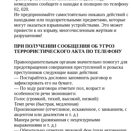
немедленно сообщите о находке в полицию по телефону
02, 020.
Не предпринимайте самостоятельно никаких действий с
находками или подозрительными предметами, которые
могут оказаться взрывными устройствами. Это может
привести к их взрыву, многочисленным жертвам и
разрушениям!
ПРИ ПОЛУЧЕНИИ СООБЩЕНИЯ ОБ УГРОЗ
ТЕРРОРИСТИЧЕСКОГО АКТА ПО ТЕЛЕФОНУ
Правоохранительным органам значительно помогут для
предотвращения совершения преступлений и розыска
преступников следующие ваши действия:
— Постарайтесь дословно запомнить разговор и
зафиксировать его на бумаге.
— По ходу разговора отметьте пол, возраст и
особенности речи звонившего:
Голос (громкий, тихий, высокий, низкий)
Темп речи (быстрая, медленная)
Произношение (отчетливое, искаженное, с заиканием, с
акцентом или диалектом и т. д.)
Манера речи (развязанная с нецензурными
выражениями и т. д.)
— Обязательно отметьте звуковой фон (шум автомашин,