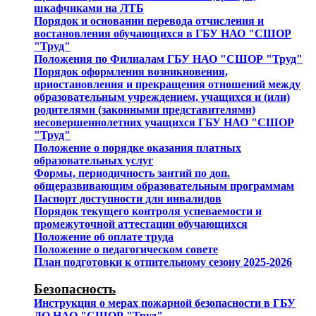
шкафчиками на ЛТБ
Порядок и основании перевода отчисления и
востановления обучающихся в ГБУ НАО "СШОР
"Труд"
Положения по Филиалам ГБУ НАО "СШОР "Труд"
Порядок оформления возникновения,
приостановления и прекращения отношений между
образовательным учреждением, учащихся и (или)
родителями (законными представителями)
несовершеннолетних учащихся ГБУ НАО "СШОР
"Труд"
Положение о порядке оказания платных
образовательных услуг
Формы, периодичность зантий по доп.
общеразвивающим образовательным программам
Паспорт доступности для инвалидов
Порядок текущего контроля успеваемости и
промежуточной аттестации обучающихся
Положение об оплате труда
Положение о педагогическом совете
План подготовки к отпительному сезону 2025-2026
Безопасность
Инструкция о мерах пожарной безопасности в ГБУ
ДО НАО "СШОР "Труд"