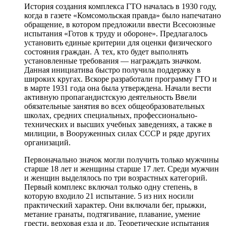
История создания комплекса ГТО началась в 1930 году,
когда в газете «Комсомольская правда» было напечатано
обращение, в котором предложили ввести Всесоюзные
испытания «Готов к труду и обороне». Предлагалось
установить единые критерии для оценки физического
состояния граждан. А тех, кто будет выполнять
установленные требования — награждать значком.
Данная инициатива быстро получила поддержку в
широких кругах. Вскоре разработали программу ГТО и
в марте 1931 года она была утверждена. Начали вести
активную пропагандистскую деятельность Ввели
обязательные занятия во всех общеобразовательных
школах, средних специальных, профессионально-
технических и высших учебных заведениях, а также в
милиции, в Вооруженных силах СССР и ряде других
организаций.
Первоначально значок могли получить только мужчины
старше 18 лет и женщины старше 17 лет. Среди мужчин
и женщин выделялось по три возрастных категорий.
Первый комплекс включал только одну степень, в
которую входило 21 испытание. 5 из них носили
практический характер. Они включали бег, прыжки,
метание гранаты, подтягивание, плавание, умение
грести, верховая езда и др. Теоретические испытания