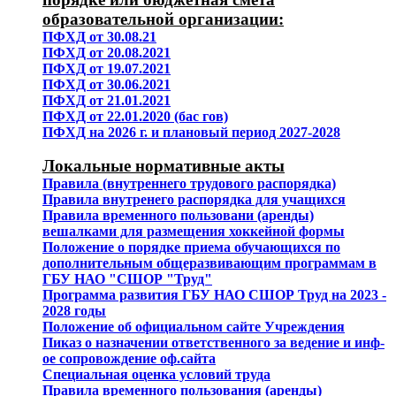
образовательной организации:
ПФХД от 30.08.21
ПФХД от 20.08.2021
ПФХД от 19.07.2021
ПФХД от 30.06.2021
ПФХД от 21.01.2021
ПФХД от 22.01.2020 (бас гов)
ПФХД на 2026 г. и плановый период 2027-2028
Локальные нормативные акты
Правила (внутреннего трудового распорядка)
Правила внутренего распорядка для учащихся
Правила временного пользовани (аренды)
вешалками для размещения хоккейной формы
Положение о порядке приема обучающихся по
дополнительным общеразвивающим программам в
ГБУ НАО "СШОР "Труд"
Программа развития ГБУ НАО СШОР Труд на 2023 -
2028 годы
Положение об официальном сайте Учреждения
Пиказ о назначении ответственного за ведение и инф-
ое сопровождение оф.сайта
Специальная оценка условий труда
Правила временного пользования (аренды)