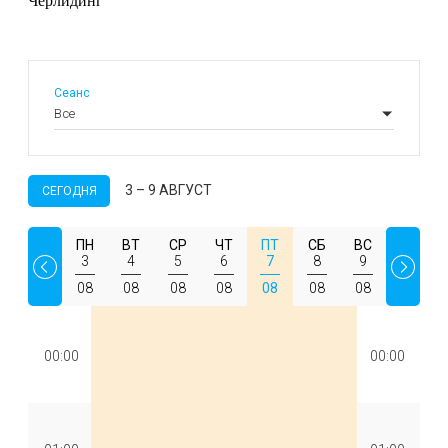
Черлидинг
Сеанс
3 – 9 АВГУСТ
СЕГОДНЯ
ПН
ВТ
СР
ЧТ
ПТ
СБ
ВС
3
4
5
6
7
8
9
08
08
08
08
08
08
08
00:00
00:00