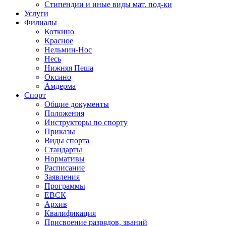
Стипендии и иные виды мат. под-ки
Услуги
Филиалы
Коткино
Красное
Нельмин-Нос
Несь
Нижняя Пеша
Оксино
Амдерма
Спорт
Общие документы
Положения
Инструкторы по спорту
Приказы
Виды спорта
Стандарты
Нормативы
Расписание
Заявления
Программы
ЕВСК
Архив
Квалификация
Присвоение разрядов, званий