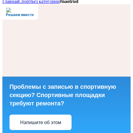
Главная
Спорт
Без категории
#naotrud
Решаем вместе
Проблемы с записью в спортивную
секцию? Спортивные площадки
требуют ремонта?
Напишите об этом